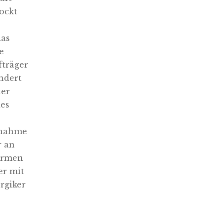
ockt
das
e
fträger
undert
der
des
snahme
r an
tarmen
er mit
rgiker