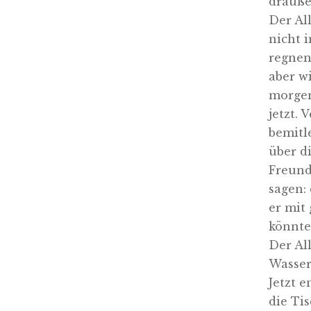
drauße
Der All
nicht i
regnen
aber w
morgen
jetzt.
bemitl
über d
Freund
sagen:
er mit
könnte
Der All
Wasser
Jetzt 
die Ti