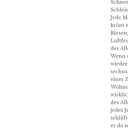
Schnee
Schlei
Jede M
krönt 
Riesen
Luftfe
der All
Wenn d
wieder 
sechsu
einer Z
Wohnun
wirkli
des All
jedes J
schläft
er da 