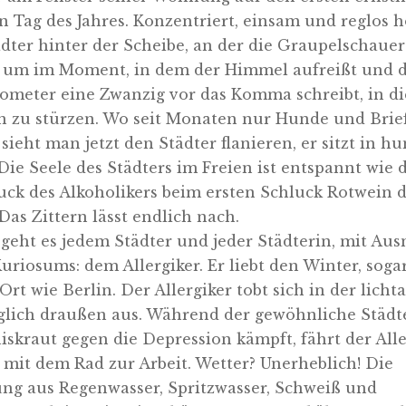
 Tag des Jahres. Konzentriert, einsam und reglos h
ädter hinter der Scheibe, an der die Graupelschauer
 um im Moment, in dem der Himmel aufreißt und 
meter eine Zwanzig vor das Komma schreibt, in di
n zu stürzen. Wo seit Monaten nur Hunde und Brie
sieht man jetzt den Städter flanieren, er sitzt in h
Die Seele des Städters im Freien ist entspannt wie 
uck des Alkoholikers beim ersten Schluck Rotwein 
Das Zittern lässt endlich nach.
geht es jedem Städter und jeder Städterin, mit Au
uriosums: dem Allergiker. Er liebt den Winter, soga
rt wie Berlin. Der Allergiker tobt sich in der lich
äglich draußen aus. Während der gewöhnliche Städt
iskraut gegen die Depression kämpft, fährt der Alle
h mit dem Rad zur Arbeit. Wetter? Unerheblich! Die
ng aus Regenwasser, Spritzwasser, Schweiß und