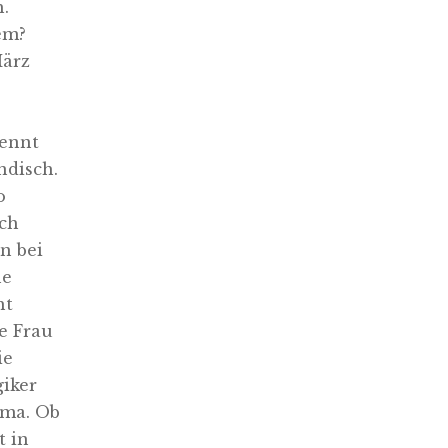
h.
em?
März
kennt
ndisch.
o
ach
n bei
ne
ht
e Frau
ie
giker
ima. Ob
t in