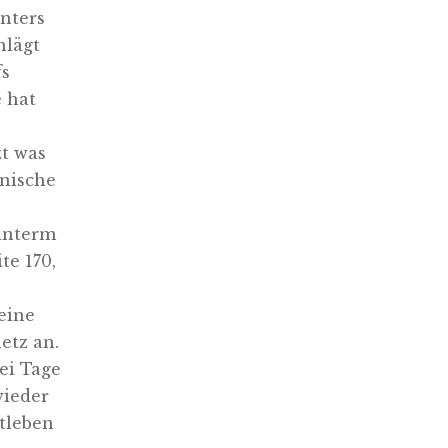
nters
hlägt
fs
e hat
zt was
onische
hinterm
te 170,
eine
etz an.
ei Tage
wieder
tleben