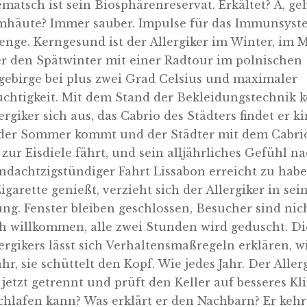
matsch ist sein Biosphärenreservat. Erkältet? A, ge
mhäute? Immer sauber. Impulse für das Immunsyst
enge. Kerngesund ist der Allergiker im Winter, im 
er den Spätwinter mit einer Radtour im polnischen
gebirge bei plus zwei Grad Celsius und maximaler
uchtigkeit. Mit dem Stand der Bekleidungstechnik 
ergiker sich aus, das Cabrio des Städters findet er ki
er Sommer kommt und der Städter mit dem Cabri
zur Eisdiele fährt, und sein alljährliches Gefühl n
ndachtzigstündiger Fahrt Lissabon erreicht zu habe
igarette genießt, verzieht sich der Allergiker in sei
g. Fenster bleiben geschlossen, Besucher sind nic
ch willkommen, alle zwei Stunden wird geduscht. Di
ergikers lässt sich Verhaltensmaßregeln erklären, w
ahr, sie schüttelt den Kopf. Wie jedes Jahr. Der Aller
 jetzt getrennt und prüft den Keller auf besseres Kl
schlafen kann? Was erklärt er den Nachbarn? Er kehr