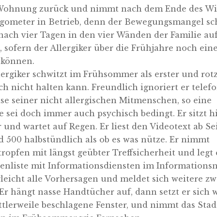
Wohnung zurück und nimmt nach dem Ende des Wi
rgometer in Betrieb, denn der Bewegungsmangel sc
nach vier Tagen in den vier Wänden der Familie au
 sofern der Allergiker über die Frühjahre noch ein
 können.
lergiker schwitzt im Frühsommer als erster und rot
ch nicht halten kann. Freundlich ignoriert er telef
se seiner nicht allergischen Mitmenschen, so eine
ie sei doch immer auch psychisch bedingt. Er sitzt 
 und wartet auf Regen. Er liest den Videotext ab Sei
d 500 halbstündlich als ob es was nütze. Er nimmt
ropfen mit längst geübter Treffsicherheit und legt 
tenliste mit Informationsdiensten im Informationsn
gleicht alle Vorhersagen und meldet sich weitere zw
 Er hängt nasse Handtücher auf, dann setzt er sich 
ttlerweile beschlagene Fenster, und nimmt das Stad