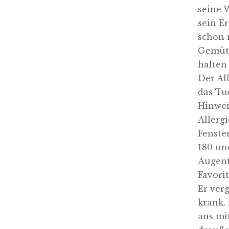
seine 
sein E
schon 
Gemüt,
halten
Der Al
das Tu
Hinwei
Allerg
Fenster
180 un
Augent
Favori
Er ver
krank.
ans mi