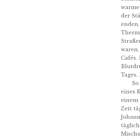
warmen
der St
enden,
Thermo
Straße
waren, 
Cafés. 
Blutdr
Tages. 
So 
eines K
einem O
Zeit t
Johann
täglic
Mischu