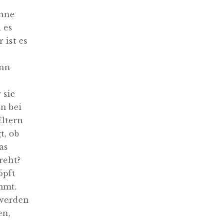
önne
 es
 ist es
enn
 sie
n bei
Eltern
t, ob
as
reht?
öpft
mmt.
 werden
en,