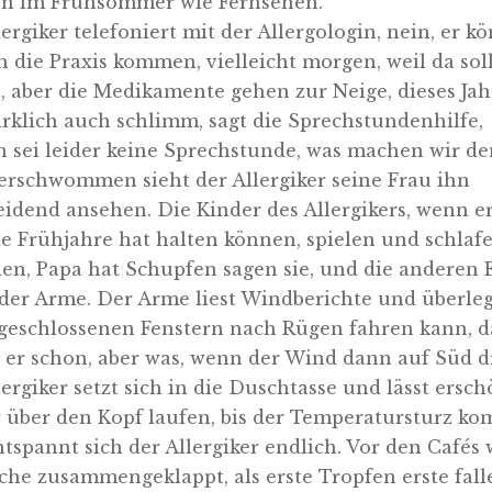
n im Frühsommer wie Fernsehen.
ergiker telefoniert mit der Allergologin, nein, er k
n die Praxis kommen, vielleicht morgen, weil da soll
, aber die Medikamente gehen zur Neige, dieses Jahr
irklich auch schlimm, sagt die Sprechstundenhilfe,
 sei leider keine Sprechstunde, was machen wir d
 Verschwommen sieht der Allergiker seine Frau ihn
eidend ansehen. Die Kinder des Allergikers, wenn er
ie Frühjahre hat halten können, spielen und schlafe
en, Papa hat Schupfen sagen sie, und die anderen 
 der Arme. Der Arme liest Windberichte und überleg
 geschlossenen Fenstern nach Rügen fahren kann, d
 er schon, aber was, wenn der Wind dann auf Süd d
ergiker setzt sich in die Duschtasse und lässt ersch
 über den Kopf laufen, bis der Temperatursturz ko
entspannt sich der Allergiker endlich. Vor den Cafés
sche zusammengeklappt, als erste Tropfen erste fall